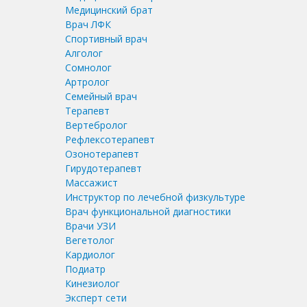
Медицинский брат
Врач ЛФК
Спортивный врач
Алголог
Сомнолог
Артролог
Семейный врач
Терапевт
Вертебролог
Рефлексотерапевт
Озонотерапевт
Гирудотерапевт
Массажист
Инструктор по лечебной физкультуре
Врач функциональной диагностики
Врачи УЗИ
Вегетолог
Кардиолог
Подиатр
Кинезиолог
Эксперт сети