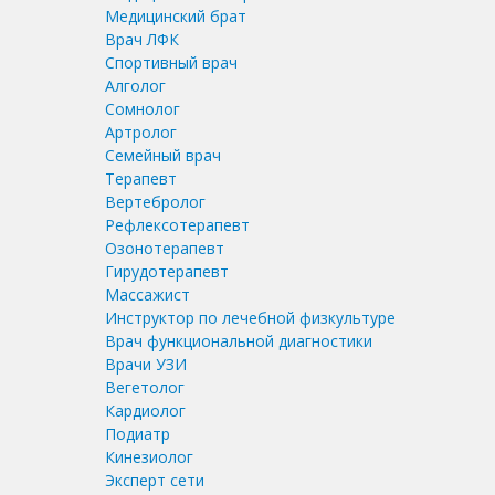
Медицинский брат
Врач ЛФК
Спортивный врач
Алголог
Сомнолог
Артролог
Семейный врач
Терапевт
Вертебролог
Рефлексотерапевт
Озонотерапевт
Гирудотерапевт
Массажист
Инструктор по лечебной физкультуре
Врач функциональной диагностики
Врачи УЗИ
Вегетолог
Кардиолог
Подиатр
Кинезиолог
Эксперт сети