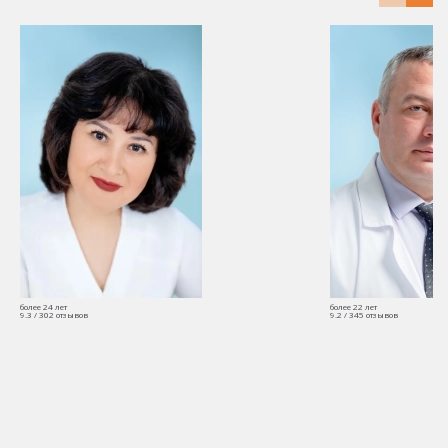
более 24 лет
более 22 лет
9.3 /
302
отзывов
9.2 /
345
отзывов