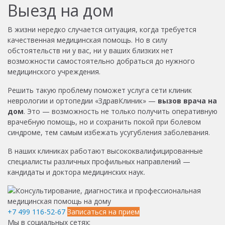
Бауманская
Юго-Западная
Выезд на дом
Синягина Наталья Владимировна
Севостьянов Дм
Кардиолог, Семейный врач, Вегетолог, Терапевт,
Травматолог-ортопед
В жизни нередко случается ситуация, когда требуется
Врач функциональной диагностики, Физиотерапевт
Вертебролог, Ортопе
Эксперт сети
качественная медицинская помощь. Но в силу
Записаться
обстоятельств ни у вас, ни у ваших близких нет
Записаться
возможности самостоятельно добраться до нужного
медицинского учреждения.
Решить такую проблему поможет услуга сети клиник
неврологии и ортопедии «ЗдравКлиник» —
вызов врача на
дом
. Это — возможность не только получить оперативную
врачебную помощь, но и сохранить покой при болевом
синдроме, тем самым избежать усугубления заболевания.
В наших клиниках работают высококвалифицированные
специалисты различных профильных направлений —
кандидаты и доктора медицинских наук.
+7 499 116-52-67
Записаться на прием
Мы в социальных сетях: