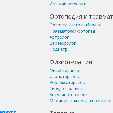
Детский остеопат
Ортопедия и травма
Ортопед
Часто выбирают
Травматолог-ортопед
Артролог
Вертебролог
Подиатр
Физиотерапия
Физиотерапевт
Озонотерапевт
Рефлексотерапевт
Гирудотерапевт
Ботулинотерапевт
Медицинская сестра по физио