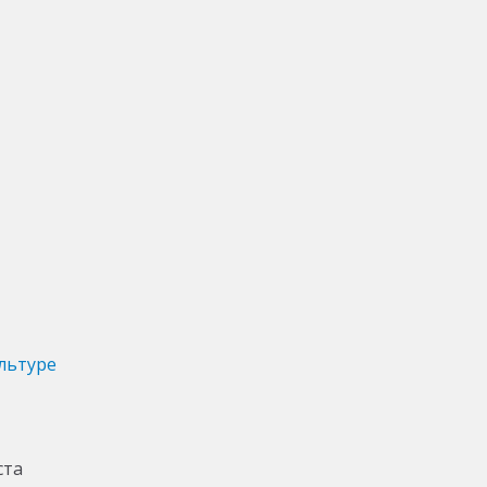
льтуре
ста