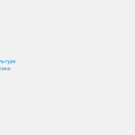
льтуре
тики