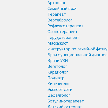
Артролог
Семейный врач
Терапевт
Вертебролог
Рефлексотерапевт
Озонотерапевт
Гирудотерапевт
Массажист
Инструктор по лечебной физку
Врач функциональной диагнос
Врачи УЗИ
Вегетолог
Кардиолог
Подиатр
Кинезиолог
Эксперт сети
Цефалголог
Ботулинотерапевт
Детский остеопат