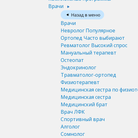
Врачи
Врачи
Невролог
Популярное
Ортопед
Часто выбирают
Ревматолог
Высокий спрос
Мануальный терапевт
Остеопат
Эндокринолог
Травматолог-ортопед
Физиотерапевт
Медицинская сестра по физио
Медицинская сестра
Медицинский брат
Врач ЛФК
Спортивный врач
Алголог
Сомнолог