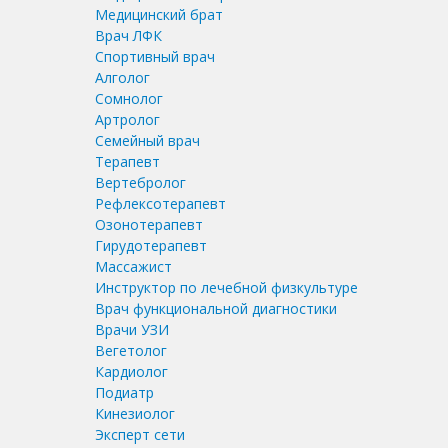
Медицинский брат
Врач ЛФК
Спортивный врач
Алголог
Сомнолог
Артролог
Семейный врач
Терапевт
Вертебролог
Рефлексотерапевт
Озонотерапевт
Гирудотерапевт
Массажист
Инструктор по лечебной физкультуре
Врач функциональной диагностики
Врачи УЗИ
Вегетолог
Кардиолог
Подиатр
Кинезиолог
Эксперт сети