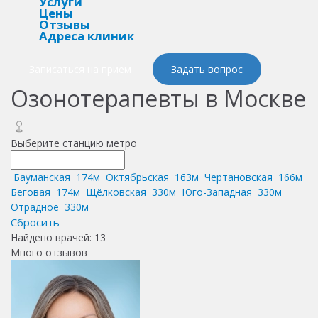
Услуги
Цены
Отзывы
Адреса клиник
Записаться на прием
Задать вопрос
Озонотерапевты в Москве
Выберите станцию метро
Бауманская
174м
Октябрьская
163м
Чертановская
166м
Беговая
174м
Щёлковская
330м
Юго-Западная
330м
Отрадное
330м
Сбросить
Найдено врачей
:
13
Много отзывов