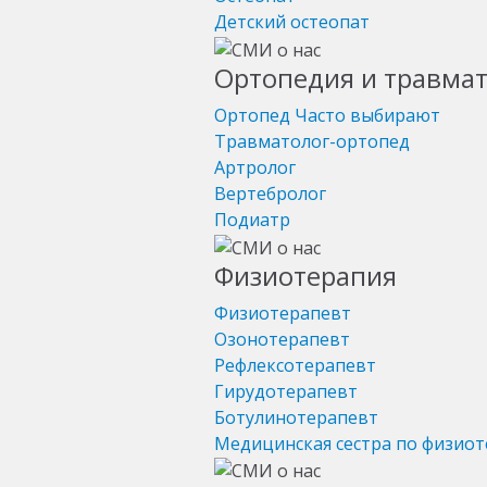
Детский остеопат
Ортопедия и травма
Ортопед
Часто выбирают
Травматолог-ортопед
Артролог
Вертебролог
Подиатр
Физиотерапия
Физиотерапевт
Озонотерапевт
Рефлексотерапевт
Гирудотерапевт
Ботулинотерапевт
Медицинская сестра по физио