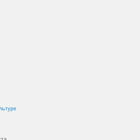
льтуре
ста