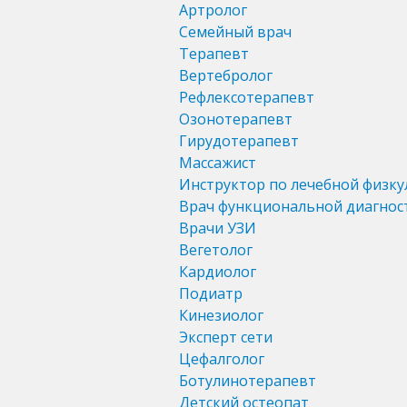
Артролог
Семейный врач
Терапевт
Вертебролог
Рефлексотерапевт
Озонотерапевт
Гирудотерапевт
Массажист
Инструктор по лечебной физку
Врач функциональной диагнос
Врачи УЗИ
Вегетолог
Кардиолог
Подиатр
Кинезиолог
Эксперт сети
Цефалголог
Ботулинотерапевт
Детский остеопат