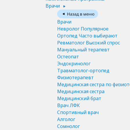
Врачи
Врачи
Невролог
Популярное
Ортопед
Часто выбирают
Ревматолог
Высокий спрос
Мануальный терапевт
Остеопат
Эндокринолог
Травматолог-ортопед
Физиотерапевт
Медицинская сестра по физио
Медицинская сестра
Медицинский брат
Врач ЛФК
Спортивный врач
Алголог
Сомнолог