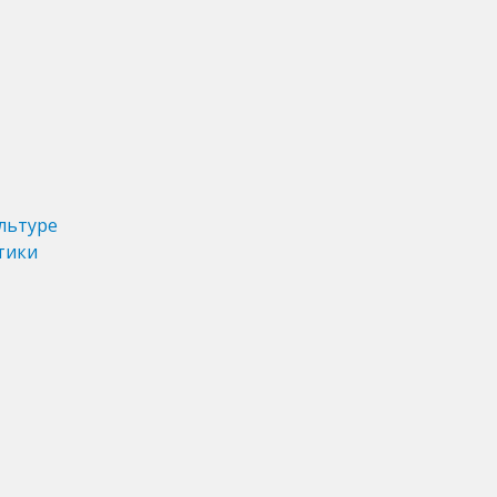
льтуре
тики