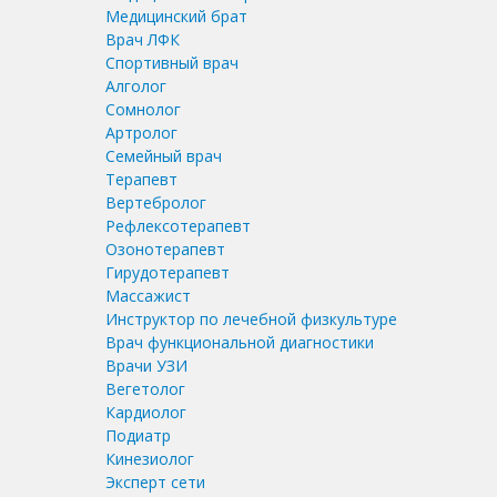
Медицинский брат
Врач ЛФК
Спортивный врач
Алголог
Сомнолог
Артролог
Семейный врач
Терапевт
Вертебролог
Рефлексотерапевт
Озонотерапевт
Гирудотерапевт
Массажист
Инструктор по лечебной физкультуре
Врач функциональной диагностики
Врачи УЗИ
Вегетолог
Кардиолог
Подиатр
Кинезиолог
Эксперт сети