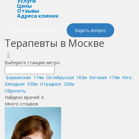
Услуги
Цены
Отзывы
Адреса клиник
Записаться на прием
Задать вопрос
Терапевты в Москве
Выберите станцию метро
Бауманская
174м
Октябрьская
163м
Беговая
174м
Юго-
Западная
330м
Отрадное
330м
Сбросить
Найдено врачей
:
6
Много отзывов