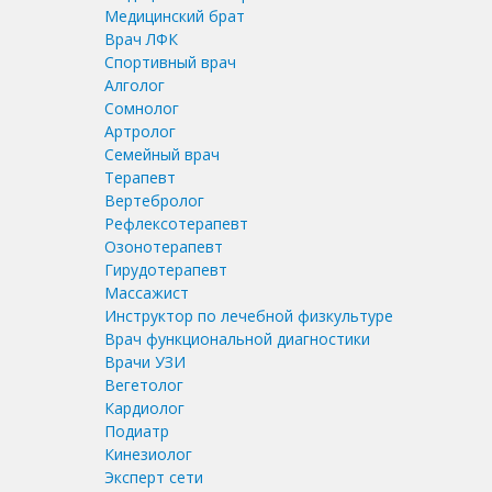
Медицинский брат
Врач ЛФК
Спортивный врач
Алголог
Сомнолог
Артролог
Семейный врач
Терапевт
Вертебролог
Рефлексотерапевт
Озонотерапевт
Гирудотерапевт
Массажист
Инструктор по лечебной физкультуре
Врач функциональной диагностики
Врачи УЗИ
Вегетолог
Кардиолог
Подиатр
Кинезиолог
Эксперт сети