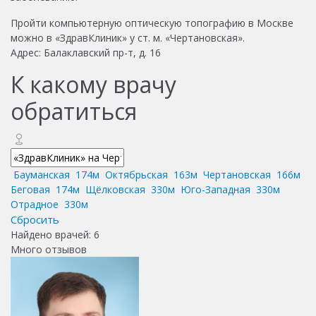
Пройти компьютерную оптическую топографию в Москве
можно в «ЗдравКлиник» у ст. м. «Чертановская».
Адрес: Балаклавский пр-т, д. 16
К какому врачу
обратиться
Бауманская
174м
Октябрьская
163м
Чертановская
166м
Беговая
174м
Щёлковская
330м
Юго-Западная
330м
Отрадное
330м
Сбросить
Найдено врачей:
6
Много отзывов