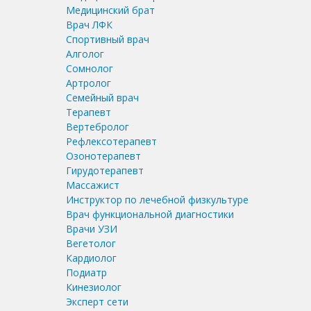
Медицинский брат
Врач ЛФК
Спортивный врач
Алголог
Сомнолог
Артролог
Семейный врач
Терапевт
Вертебролог
Рефлексотерапевт
Озонотерапевт
Гирудотерапевт
Массажист
Инструктор по лечебной физкультуре
Врач функциональной диагностики
Врачи УЗИ
Вегетолог
Кардиолог
Подиатр
Кинезиолог
Эксперт сети