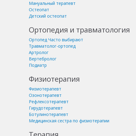
Мануальный терапевт
Остеопат
Детский остеопат
Ортопедия и травматология
Ортопед
Часто выбирают
Травматолог-ортопед
Артролог
Вертебролог
Подиатр
Физиотерапия
Физиотерапевт
Озонотерапевт
Рефлексотерапевт
Гирудотерапевт
Ботулинотерапевт
Медицинская сестра по физиотерапии
Терапия