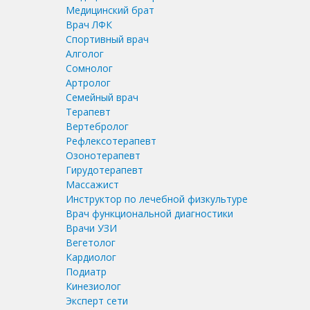
Медицинский брат
Врач ЛФК
Спортивный врач
Алголог
Сомнолог
Артролог
Семейный врач
Терапевт
Вертебролог
Рефлексотерапевт
Озонотерапевт
Гирудотерапевт
Массажист
Инструктор по лечебной физкультуре
Врач функциональной диагностики
Врачи УЗИ
Вегетолог
Кардиолог
Подиатр
Кинезиолог
Эксперт сети