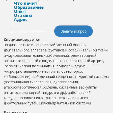
Что лечит
Образование
Опыт
Отзывы
Адрес
Записаться на прием
Задать вопрос
Специализируется
на диагностике и лечении заболеваний опорно-
двигательного аппарата (суставов и соединительной ткани,
иммуновоспалительных заболеваний, ревматоидный
артрит, аксиальный спондилоартрит, реактивный артрит,
ревматическая полимиалгия, подагра и другие
микрокристаллические артриты, остеопороз,
фибромиалгии), заболеваний сердечно-сосудистой системы
(артериальная гипертензия, дислипидемия,
атеросклеротическая болезнь, системные васкулиты,
антифосфолипидный синдром и др.), заболеваний
желудочно-кишечного тракта, верхних и нижних
дыхательных путей, мочевыделительной системы
Занимается