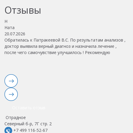
Отзывы
Н
М
Ната
М
20.07.2026
15
Обратилась к Патракеевой В.С. По результатам анализов ,
Пр
доктор выявила верный диагноз и назначила лечение ,
д
после чего самочувствие улучшилось ! Рекомендую
п
Оставить отзыв
Отрадное
Северный б-р, 7Г стр. 2
+7 499 116-52-67