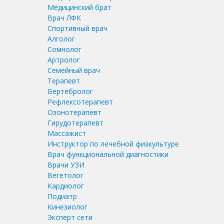
Медицинский брат
Врач ЛФК
Спортивный врач
Алголог
Сомнолог
Артролог
Семейный врач
Терапевт
Вертебролог
Рефлексотерапевт
Озонотерапевт
Гирудотерапевт
Массажист
Инструктор по лечебной физкультуре
Врач функциональной диагностики
Врачи УЗИ
Вегетолог
Кардиолог
Подиатр
Кинезиолог
Эксперт сети