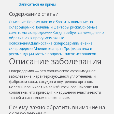
Записаться на прием
Содержание статьи
Описание
Почему важно обратить внимание на
склеродермию
Причины и факторы риска
Основные
симптомы склеродермии
Когда требуется немедленно
обратиться к врачу
Возможные
осложнения
Диагностика склеродермии
Лечение
склеродермии
Мнение эксперта
Профилактика и
рекомендации
Частые вопросы
Список источников
Описание заболевания
Склеродермия — это хроническое аутоиммунное
заболевание, характеризующееся уплотнением и
фиброзом кожи, сосудов и внутренних органов.
Болезнь возникает из-за избыточного накопления
коллагена, что приводит к нарушению эластичности
тканей и системным осложнениям.
Почему важно обратить внимание на
склеродермию