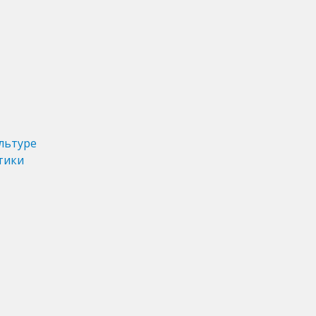
льтуре
тики