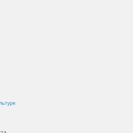
льтуре
ста