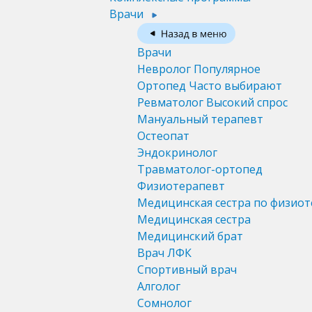
Врачи
Врачи
Невролог
Популярное
Ортопед
Часто выбирают
Ревматолог
Высокий спрос
Мануальный терапевт
Остеопат
Эндокринолог
Травматолог-ортопед
Физиотерапевт
Медицинская сестра по физио
Медицинская сестра
Медицинский брат
Врач ЛФК
Спортивный врач
Алголог
Сомнолог