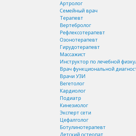
Артролог
Семейный врач
Терапевт
Вертебролог
Рефлексотерапевт
Озонотерапевт
Гирудотерапевт
Массажист
Инструктор по лечебной физку
Врач функциональной диагнос
Врачи УЗИ
Вегетолог
Кардиолог
Подиатр
Кинезиолог
Эксперт сети
Цефалголог
Ботулинотерапевт
Детский остеопат