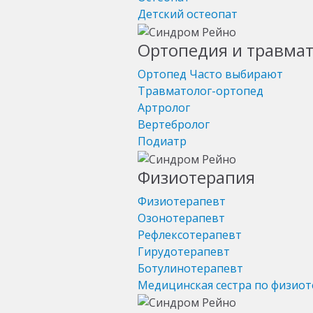
Детский остеопат
Ортопедия и травма
Ортопед
Часто выбирают
Травматолог-ортопед
Артролог
Вертебролог
Подиатр
Физиотерапия
Физиотерапевт
Озонотерапевт
Рефлексотерапевт
Гирудотерапевт
Ботулинотерапевт
Медицинская сестра по физио