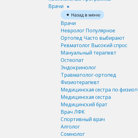
Врачи
Врачи
Невролог
Популярное
Ортопед
Часто выбирают
Ревматолог
Высокий спрос
Мануальный терапевт
Остеопат
Эндокринолог
Травматолог-ортопед
Физиотерапевт
Медицинская сестра по физио
Медицинская сестра
Медицинский брат
Врач ЛФК
Спортивный врач
Алголог
Сомнолог