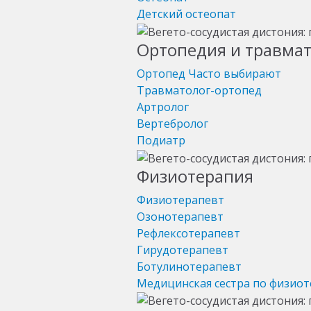
Детский остеопат
Ортопедия и травма
Ортопед
Часто выбирают
Травматолог-ортопед
Артролог
Вертебролог
Подиатр
Физиотерапия
Физиотерапевт
Озонотерапевт
Рефлексотерапевт
Гирудотерапевт
Ботулинотерапевт
Медицинская сестра по физио