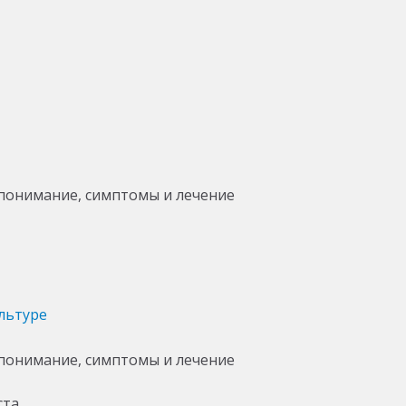
льтуре
ста