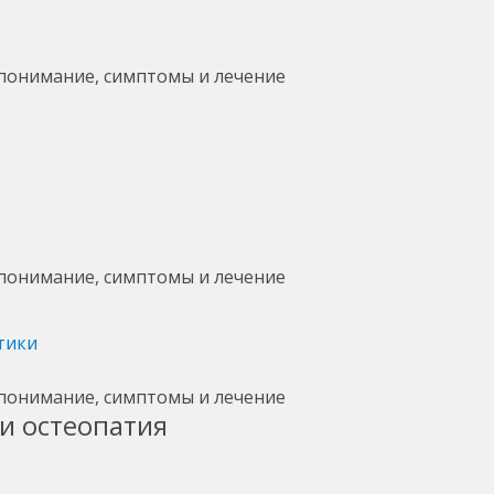
тики
и остеопатия