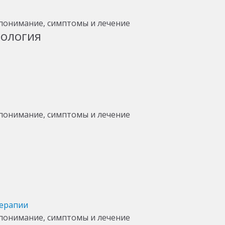
тология
терапии