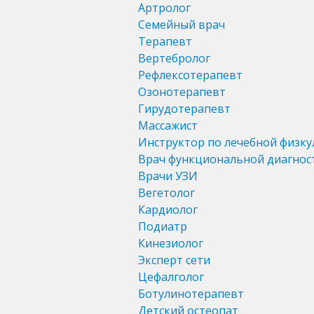
Артролог
Семейный врач
Терапевт
Вертебролог
Рефлексотерапевт
Озонотерапевт
Гирудотерапевт
Массажист
Инструктор по лечебной физку
Врач функциональной диагнос
Врачи УЗИ
Вегетолог
Кардиолог
Подиатр
Кинезиолог
Эксперт сети
Цефалголог
Ботулинотерапевт
Детский остеопат