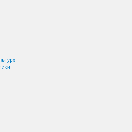
льтуре
тики