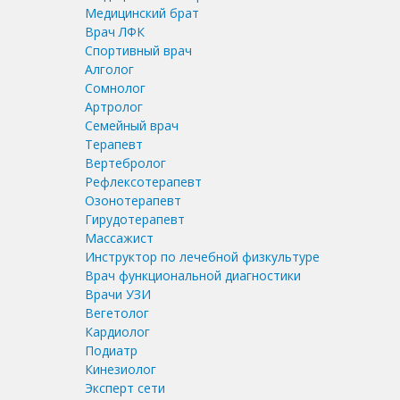
Медицинский брат
Врач ЛФК
Спортивный врач
Алголог
Сомнолог
Артролог
Семейный врач
Терапевт
Вертебролог
Рефлексотерапевт
Озонотерапевт
Гирудотерапевт
Массажист
Инструктор по лечебной физкультуре
Врач функциональной диагностики
Врачи УЗИ
Вегетолог
Кардиолог
Подиатр
Кинезиолог
Эксперт сети