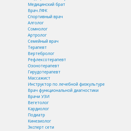
Медицинский брат
Врач ЛФК
Спортивный врач
Алголог
Сомнолог
Артролог
Семейный врач
Терапевт
Вертебролог
Рефлексотерапевт
Озонотерапевт
Гирудотерапевт
Массажист
Инструктор по лечебной физкультуре
Врач функциональной диагностики
Врачи УЗИ
Вегетолог
Кардиолог
Подиатр
Кинезиолог
Эксперт сети