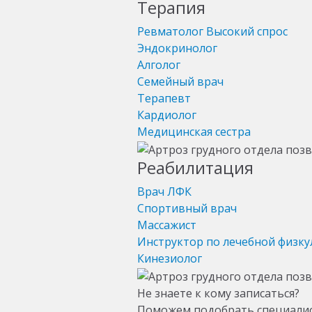
Терапия
Ревматолог
Высокий спрос
Эндокринолог
Алголог
Семейный врач
Терапевт
Кардиолог
Медицинская сестра
Реабилитация
Врач ЛФК
Спортивный врач
Массажист
Инструктор по лечебной физку
Кинезиолог
Не знаете к кому записаться?
Поможем подобрать специали