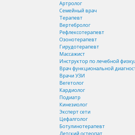
Артролог
Семейный врач
Терапевт
Вертебролог
Рефлексотерапевт
Озонотерапевт
Гирудотерапевт
Массажист
Инструктор по лечебной физку
Врач функциональной диагнос
Врачи УЗИ
Вегетолог
Кардиолог
Подиатр
Кинезиолог
Эксперт сети
Цефалголог
Ботулинотерапевт
Детский остеопат