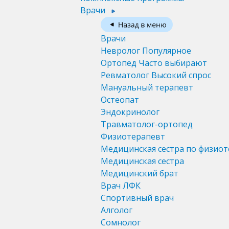
Врачи
Врачи
Невролог
Популярное
Ортопед
Часто выбирают
Ревматолог
Высокий спрос
Мануальный терапевт
Остеопат
Эндокринолог
Травматолог-ортопед
Физиотерапевт
Медицинская сестра по физио
Медицинская сестра
Медицинский брат
Врач ЛФК
Спортивный врач
Алголог
Сомнолог