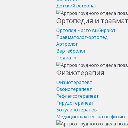
Детский остеопат
Ортопедия и травма
Ортопед
Часто выбирают
Травматолог-ортопед
Артролог
Вертебролог
Подиатр
Физиотерапия
Физиотерапевт
Озонотерапевт
Рефлексотерапевт
Гирудотерапевт
Ботулинотерапевт
Медицинская сестра по физио