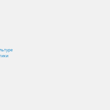
льтуре
тики