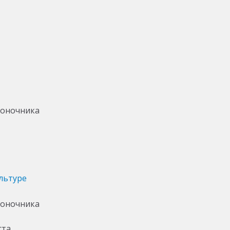
льтуре
ста