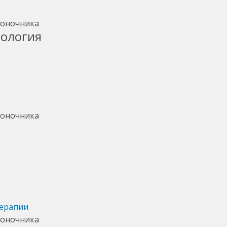
тология
терапии