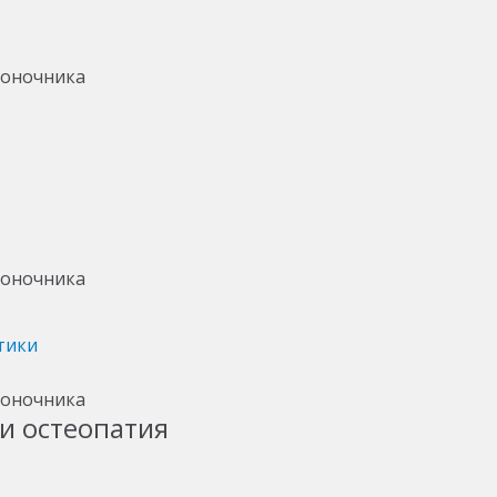
тики
и остеопатия