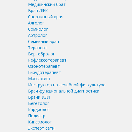
Медицинский брат
Врач ЛФК
Спортивный врач
Алголог
Сомнолог
Артролог
Семейный врач
Терапевт
Вертебролог
Рефлексотерапевт
Озонотерапевт
Гирудотерапевт
Массажист
Инструктор по лечебной физкультуре
Врач функциональной диагностики
Врачи УЗИ
Вегетолог
Кардиолог
Подиатр
Кинезиолог
Эксперт сети