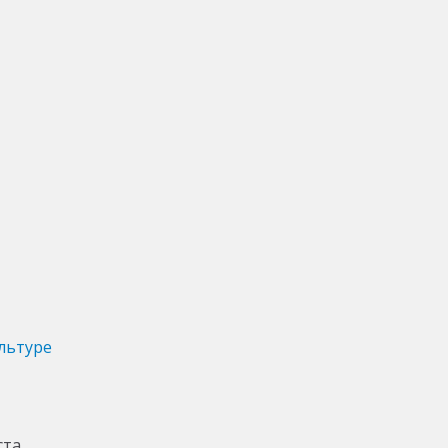
льтуре
ста