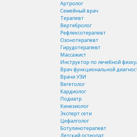
Артролог
Семейный врач
Терапевт
Вертебролог
Рефлексотерапевт
Озонотерапевт
Гирудотерапевт
Массажист
Инструктор по лечебной физку
Врач функциональной диагнос
Врачи УЗИ
Вегетолог
Кардиолог
Подиатр
Кинезиолог
Эксперт сети
Цефалголог
Ботулинотерапевт
Детский остеопат