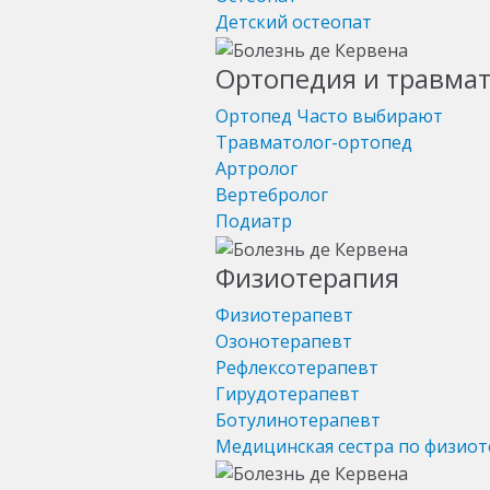
Детский остеопат
Ортопедия и травма
Ортопед
Часто выбирают
Травматолог-ортопед
Артролог
Вертебролог
Подиатр
Физиотерапия
Физиотерапевт
Озонотерапевт
Рефлексотерапевт
Гирудотерапевт
Ботулинотерапевт
Медицинская сестра по физио