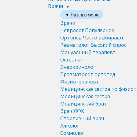
Врачи
Врачи
Невролог
Популярное
Ортопед
Часто выбирают
Ревматолог
Высокий спрос
Мануальный терапевт
Остеопат
Эндокринолог
Травматолог-ортопед
Физиотерапевт
Медицинская сестра по физио
Медицинская сестра
Медицинский брат
Врач ЛФК
Спортивный врач
Алголог
Сомнолог