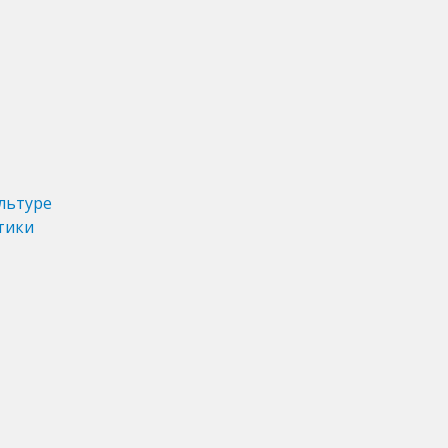
льтуре
тики