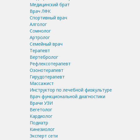
Медицинский брат
Врач ЛФК
Спортивный врач
Алголог
Сомнолог
Артролог
Семейный врач
Терапевт
Вертебролог
Рефлексотерапевт
Озонотерапевт
Гирудотерапевт
Массажист
Инструктор по лечебной физкультуре
Врач функциональной диагностики
Врачи УЗИ
Вегетолог
Кардиолог
Подиатр
Кинезиолог
Эксперт сети