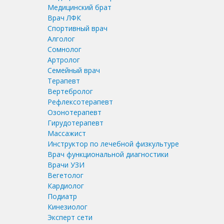
Медицинский брат
Врач ЛФК
Спортивный врач
Алголог
Сомнолог
Артролог
Семейный врач
Терапевт
Вертебролог
Рефлексотерапевт
Озонотерапевт
Гирудотерапевт
Массажист
Инструктор по лечебной физкультуре
Врач функциональной диагностики
Врачи УЗИ
Вегетолог
Кардиолог
Подиатр
Кинезиолог
Эксперт сети