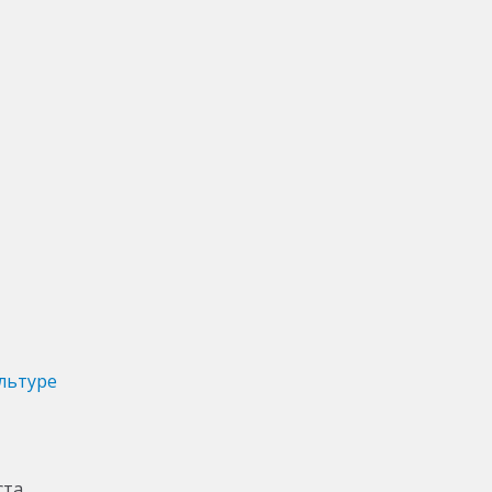
льтуре
ста