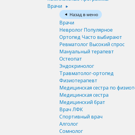
Врачи
Врачи
Невролог
Популярное
Ортопед
Часто выбирают
Ревматолог
Высокий спрос
Мануальный терапевт
Остеопат
Эндокринолог
Травматолог-ортопед
Физиотерапевт
Медицинская сестра по физио
Медицинская сестра
Медицинский брат
Врач ЛФК
Спортивный врач
Алголог
Сомнолог