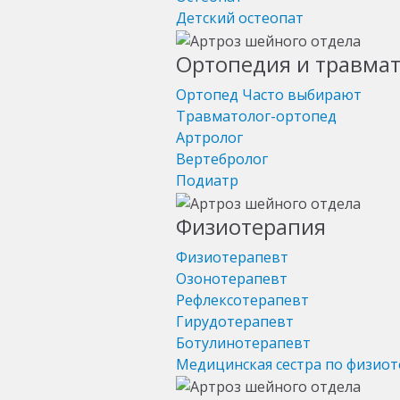
Детский остеопат
Ортопедия и травма
Ортопед
Часто выбирают
Травматолог-ортопед
Артролог
Вертебролог
Подиатр
Физиотерапия
Физиотерапевт
Озонотерапевт
Рефлексотерапевт
Гирудотерапевт
Ботулинотерапевт
Медицинская сестра по физио