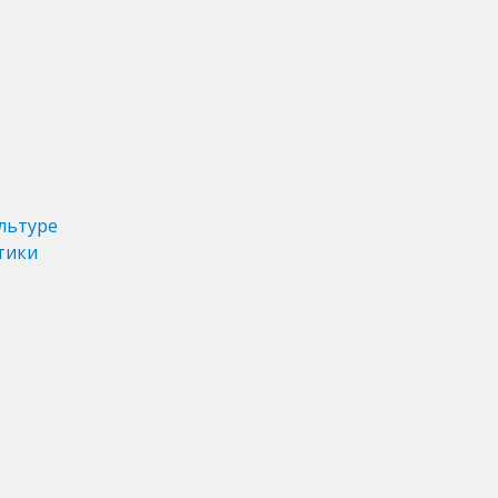
льтуре
тики