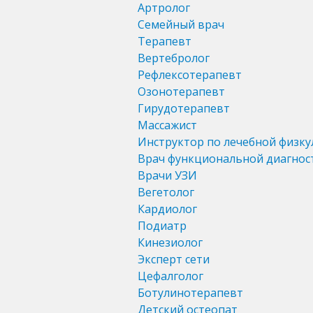
Артролог
Семейный врач
Терапевт
Вертебролог
Рефлексотерапевт
Озонотерапевт
Гирудотерапевт
Массажист
Инструктор по лечебной физку
Врач функциональной диагнос
Врачи УЗИ
Вегетолог
Кардиолог
Подиатр
Кинезиолог
Эксперт сети
Цефалголог
Ботулинотерапевт
Детский остеопат