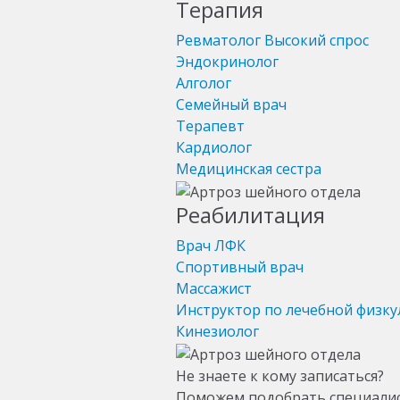
Терапия
Ревматолог
Высокий спрос
Эндокринолог
Алголог
Семейный врач
Терапевт
Кардиолог
Медицинская сестра
Реабилитация
Врач ЛФК
Спортивный врач
Массажист
Инструктор по лечебной физку
Кинезиолог
Не знаете к кому записаться?
Поможем подобрать специали