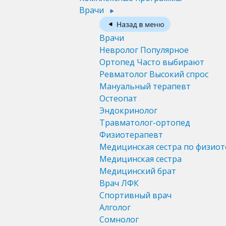
Врачи
Врачи
Невролог
Популярное
Ортопед
Часто выбирают
Ревматолог
Высокий спрос
Мануальный терапевт
Остеопат
Эндокринолог
Травматолог-ортопед
Физиотерапевт
Медицинская сестра по физио
Медицинская сестра
Медицинский брат
Врач ЛФК
Спортивный врач
Алголог
Сомнолог