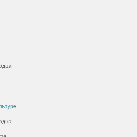
льтуре
ста