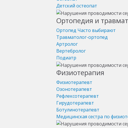
Детский остеопат
Ортопедия и травма
Ортопед
Часто выбирают
Травматолог-ортопед
Артролог
Вертебролог
Подиатр
Физиотерапия
Физиотерапевт
Озонотерапевт
Рефлексотерапевт
Гирудотерапевт
Ботулинотерапевт
Медицинская сестра по физио