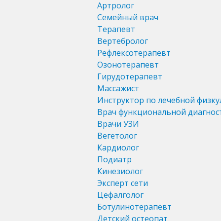
Артролог
Семейный врач
Терапевт
Вертебролог
Рефлексотерапевт
Озонотерапевт
Гирудотерапевт
Массажист
Инструктор по лечебной физку
Врач функциональной диагнос
Врачи УЗИ
Вегетолог
Кардиолог
Подиатр
Кинезиолог
Эксперт сети
Цефалголог
Ботулинотерапевт
Детский остеопат