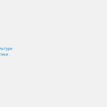
льтуре
тики