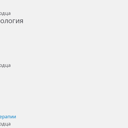
тология
терапии