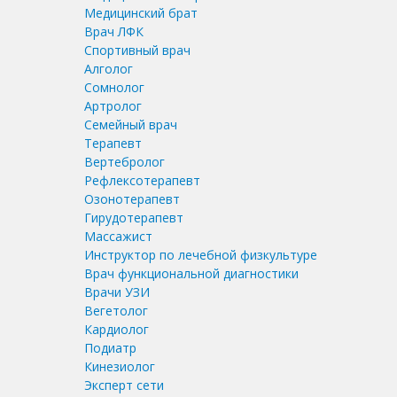
Медицинский брат
Врач ЛФК
Спортивный врач
Алголог
Сомнолог
Артролог
Семейный врач
Терапевт
Вертебролог
Рефлексотерапевт
Озонотерапевт
Гирудотерапевт
Массажист
Инструктор по лечебной физкультуре
Врач функциональной диагностики
Врачи УЗИ
Вегетолог
Кардиолог
Подиатр
Кинезиолог
Эксперт сети