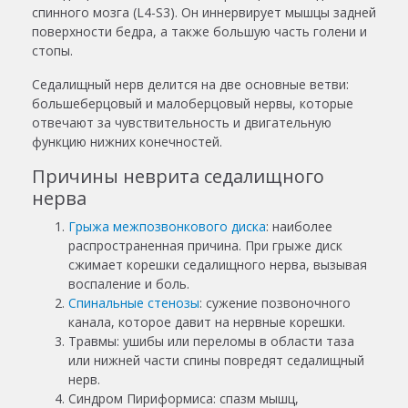
спинного мозга (L4-S3). Он иннервирует мышцы задней
поверхности бедра, а также большую часть голени и
стопы.
Седалищный нерв делится на две основные ветви:
большеберцовый и малоберцовый нервы, которые
отвечают за чувствительность и двигательную
функцию нижних конечностей.
Причины неврита седалищного
нерва
Грыжа межпозвонкового диска
: наиболее
распространенная причина. При грыже диск
сжимает корешки седалищного нерва, вызывая
воспаление и боль.
Спинальные стенозы
: сужение позвоночного
канала, которое давит на нервные корешки.
Травмы: ушибы или переломы в области таза
или нижней части спины повредят седалищный
нерв.
Синдром Пириформиса: спазм мышц,