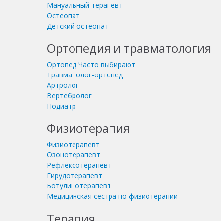
Мануальный терапевт
Остеопат
Детский остеопат
Ортопедия и травматология
Ортопед
Часто выбирают
Травматолог-ортопед
Артролог
Вертебролог
Подиатр
Физиотерапия
Физиотерапевт
Озонотерапевт
Рефлексотерапевт
Гирудотерапевт
Ботулинотерапевт
Медицинская сестра по физиотерапии
Терапия