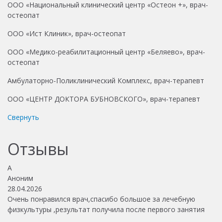
ООО «Национальный клинический центр «Остеон +», врач-
остеопат
ООО «Ист Клиник», врач-остеопат
ООО «Медико-реабилитационный центр «Беляево», врач-
остеопат
Амбулаторно-Поликлинический Комплекс, врач-терапевт
ООО «ЦЕНТР ДОКТОРА БУБНОВСКОГО», врач-терапевт
Свернуть
Отзывы
А
А
Аноним
А
28.04.2026
14
Очень понравился врач,спасибо большое за лечебную
По
физкультуры ,результат получила после первого занятия
уж
фи