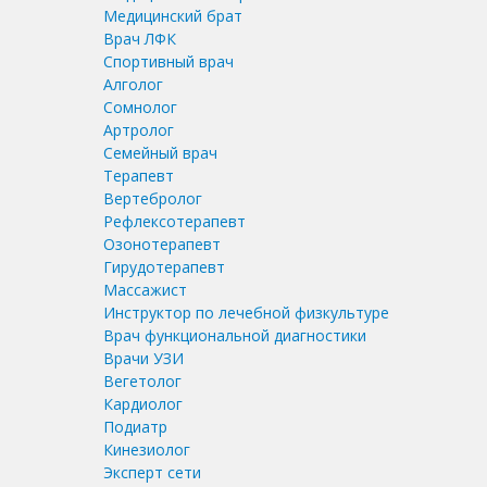
Медицинский брат
Врач ЛФК
Спортивный врач
Алголог
Сомнолог
Артролог
Семейный врач
Терапевт
Вертебролог
Рефлексотерапевт
Озонотерапевт
Гирудотерапевт
Массажист
Инструктор по лечебной физкультуре
Врач функциональной диагностики
Врачи УЗИ
Вегетолог
Кардиолог
Подиатр
Кинезиолог
Эксперт сети