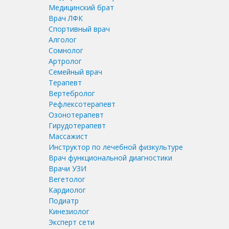
Медицинский брат
Врач ЛФК
Спортивный врач
Алголог
Сомнолог
Артролог
Семейный врач
Терапевт
Вертебролог
Рефлексотерапевт
Озонотерапевт
Гирудотерапевт
Массажист
Инструктор по лечебной физкультуре
Врач функциональной диагностики
Врачи УЗИ
Вегетолог
Кардиолог
Подиатр
Кинезиолог
Эксперт сети