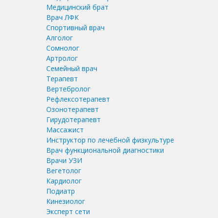
Медицинский брат
Врач ЛФК
Спортивный врач
Алголог
Сомнолог
Артролог
Семейный врач
Терапевт
Вертебролог
Рефлексотерапевт
Озонотерапевт
Гирудотерапевт
Массажист
Инструктор по лечебной физкультуре
Врач функциональной диагностики
Врачи УЗИ
Вегетолог
Кардиолог
Подиатр
Кинезиолог
Эксперт сети