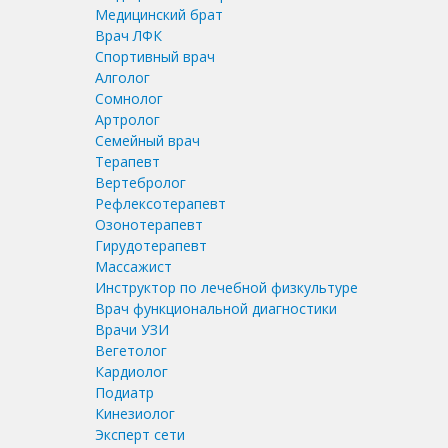
Медицинский брат
Врач ЛФК
Спортивный врач
Алголог
Сомнолог
Артролог
Семейный врач
Терапевт
Вертебролог
Рефлексотерапевт
Озонотерапевт
Гирудотерапевт
Массажист
Инструктор по лечебной физкультуре
Врач функциональной диагностики
Врачи УЗИ
Вегетолог
Кардиолог
Подиатр
Кинезиолог
Эксперт сети