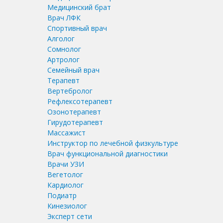
Медицинский брат
Врач ЛФК
Спортивный врач
Алголог
Сомнолог
Артролог
Семейный врач
Терапевт
Вертебролог
Рефлексотерапевт
Озонотерапевт
Гирудотерапевт
Массажист
Инструктор по лечебной физкультуре
Врач функциональной диагностики
Врачи УЗИ
Вегетолог
Кардиолог
Подиатр
Кинезиолог
Эксперт сети