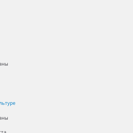
льтуре
ста