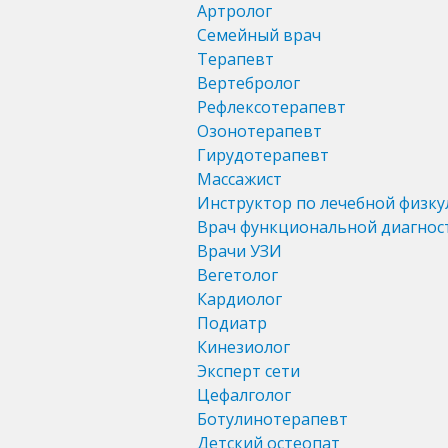
Артролог
Семейный врач
Терапевт
Вертебролог
Рефлексотерапевт
Озонотерапевт
Гирудотерапевт
Массажист
Инструктор по лечебной физку
Врач функциональной диагнос
Врачи УЗИ
Вегетолог
Кардиолог
Подиатр
Кинезиолог
Эксперт сети
Цефалголог
Ботулинотерапевт
Детский остеопат