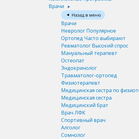
Врачи
Врачи
Невролог
Популярное
Ортопед
Часто выбирают
Ревматолог
Высокий спрос
Мануальный терапевт
Остеопат
Эндокринолог
Травматолог-ортопед
Физиотерапевт
Медицинская сестра по физио
Медицинская сестра
Медицинский брат
Врач ЛФК
Спортивный врач
Алголог
Сомнолог