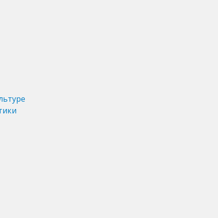
льтуре
тики