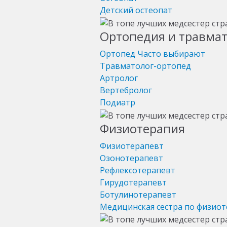
Детский остеопат
Ортопедия и травма
Ортопед
Часто выбирают
Травматолог-ортопед
Артролог
Вертебролог
Подиатр
Физиотерапия
Физиотерапевт
Озонотерапевт
Рефлексотерапевт
Гирудотерапевт
Ботулинотерапевт
Медицинская сестра по физио