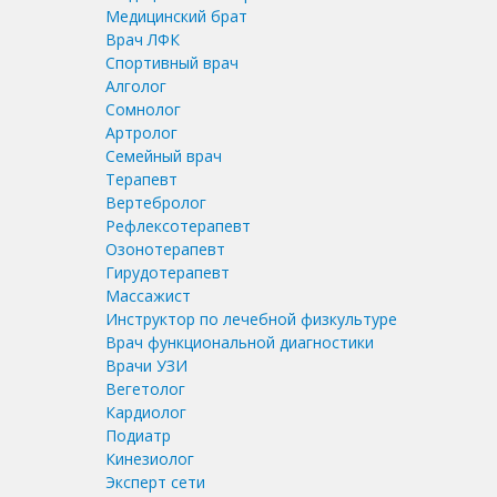
Медицинский брат
Врач ЛФК
Спортивный врач
Алголог
Сомнолог
Артролог
Семейный врач
Терапевт
Вертебролог
Рефлексотерапевт
Озонотерапевт
Гирудотерапевт
Массажист
Инструктор по лечебной физкультуре
Врач функциональной диагностики
Врачи УЗИ
Вегетолог
Кардиолог
Подиатр
Кинезиолог
Эксперт сети