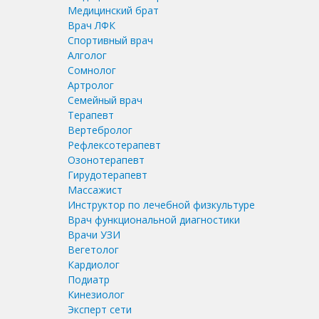
Медицинский брат
Врач ЛФК
Спортивный врач
Алголог
Сомнолог
Артролог
Семейный врач
Терапевт
Вертебролог
Рефлексотерапевт
Озонотерапевт
Гирудотерапевт
Массажист
Инструктор по лечебной физкультуре
Врач функциональной диагностики
Врачи УЗИ
Вегетолог
Кардиолог
Подиатр
Кинезиолог
Эксперт сети