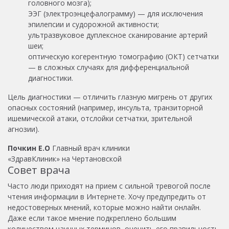
головного мозга);
ЭЭГ (электроэнцефалограмму) — для исключения
эпилепсии и судорожной активности;
ультразвуковое дуплексное сканирование артерий
шеи;
оптическую когерентную томографию (ОКТ) сетчатки
— в сложных случаях для дифференциальной
диагностики.
Цель диагностики — отличить глазную мигрень от других
опасных состояний (например, инсульта, транзиторной
ишемической атаки, отслойки сетчатки, зрительной
агнозии).
Почкин Е.О
Главный врач клиники
«ЗдравКлиник» на Чертановской
Совет врача
Часто люди приходят на прием с сильной тревогой после
чтения информации в Интернете. Хочу предупредить от
недостоверных мнений, которые можно найти онлайн.
Даже если такое мнение подкреплено большим
количеством научных терминов, оценить его правильность