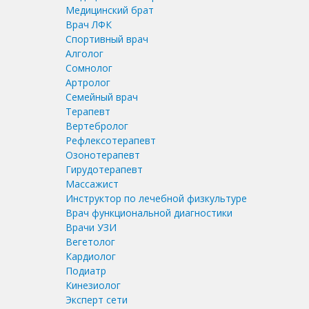
Медицинский брат
Врач ЛФК
Спортивный врач
Алголог
Сомнолог
Артролог
Семейный врач
Терапевт
Вертебролог
Рефлексотерапевт
Озонотерапевт
Гирудотерапевт
Массажист
Инструктор по лечебной физкультуре
Врач функциональной диагностики
Врачи УЗИ
Вегетолог
Кардиолог
Подиатр
Кинезиолог
Эксперт сети