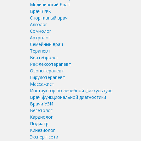
Медицинский брат
Врач ЛФК
Спортивный врач
Алголог
Сомнолог
Артролог
Семейный врач
Терапевт
Вертебролог
Рефлексотерапевт
Озонотерапевт
Гирудотерапевт
Массажист
Инструктор по лечебной физкультуре
Врач функциональной диагностики
Врачи УЗИ
Вегетолог
Кардиолог
Подиатр
Кинезиолог
Эксперт сети