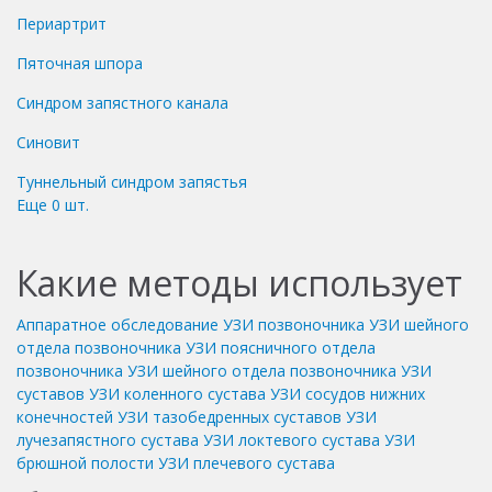
Периартрит
Пяточная шпора
Синдром запястного канала
Синовит
Туннельный синдром запястья
Еще
0
шт.
Какие методы использует
Аппаратное обследование
УЗИ позвоночника
УЗИ шейного
отдела позвоночника
УЗИ поясничного отдела
позвоночника
УЗИ шейного отдела позвоночника
УЗИ
суставов
УЗИ коленного сустава
УЗИ сосудов нижних
конечностей
УЗИ тазобедренных суставов
УЗИ
лучезапястного сустава
УЗИ локтевого сустава
УЗИ
брюшной полости
УЗИ плечевого сустава