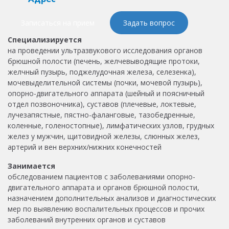
Записаться на прием
Задать вопрос
Специализируется
на проведении ультразвукового исследования органов
брюшной полости (печень, желчевыводящие протоки,
желчный пузырь, поджелудочная железа, селезенка),
мочевыделительной системы (почки, мочевой пузырь),
опорно-двигательного аппарата (шейный и поясничный
отдел позвоночника), суставов (плечевые, локтевые,
лучезапястные, пястно-фаланговые, тазобедренные,
коленные, голеностопные), лимфатических узлов, грудных
желез у мужчин, щитовидной железы, слюнных желез,
артерий и вен верхних/нижних конечностей
Занимается
обследованием пациентов с заболеваниями опорно-
двигательного аппарата и органов брюшной полости,
назначением дополнительных анализов и диагностических
мер по выявлению воспалительных процессов и прочих
заболеваний внутренних органов и суставов