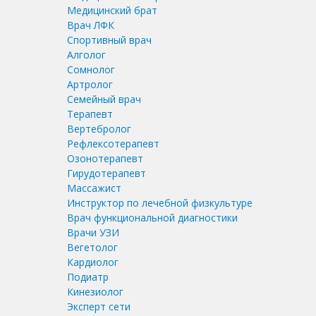
Медицинский брат
Врач ЛФК
Спортивный врач
Алголог
Сомнолог
Артролог
Семейный врач
Терапевт
Вертебролог
Рефлексотерапевт
Озонотерапевт
Гирудотерапевт
Массажист
Инструктор по лечебной физкультуре
Врач функциональной диагностики
Врачи УЗИ
Вегетолог
Кардиолог
Подиатр
Кинезиолог
Эксперт сети