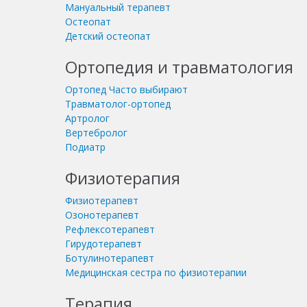
Мануальный терапевт
Остеопат
Детский остеопат
Ортопедия и травматология
Ортопед
Часто выбирают
Травматолог-ортопед
Артролог
Вертебролог
Подиатр
Физиотерапия
Физиотерапевт
Озонотерапевт
Рефлексотерапевт
Гирудотерапевт
Ботулинотерапевт
Медицинская сестра по физиотерапии
Терапия