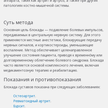
аппарата, таких как артрит и артроз, а также при других
патологиях костно-мышечной системы.
Суть метода
Основная цель блокады — подавление болевых импульсов,
передаваемых в центральную нервную систему. Для этого
применяются местные анестетики, блокирующие передачу
нервных сигналов, и кортикостероиды, уменьшающие
воспаление. Метод обеспечивает целенаправленное
улучшение состояния пациента, приводя к временно́му или
долговременному облегчению болевого синдрома. Блокада
часто является основой комплексного лечения, включая
медикаментозную терапию и реабилитацию.
Показания и противопоказания
Блокада суставов показана при следующих заболеваниях:
Остеоартрит
.
Ревматоидный артрит
.
Бурсит
.