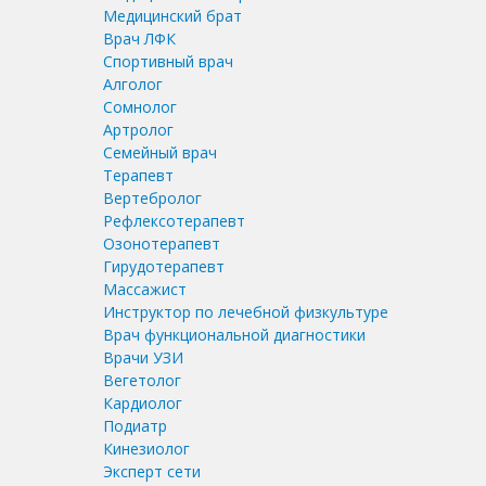
Медицинский брат
Врач ЛФК
Спортивный врач
Алголог
Сомнолог
Артролог
Семейный врач
Терапевт
Вертебролог
Рефлексотерапевт
Озонотерапевт
Гирудотерапевт
Массажист
Инструктор по лечебной физкультуре
Врач функциональной диагностики
Врачи УЗИ
Вегетолог
Кардиолог
Подиатр
Кинезиолог
Эксперт сети