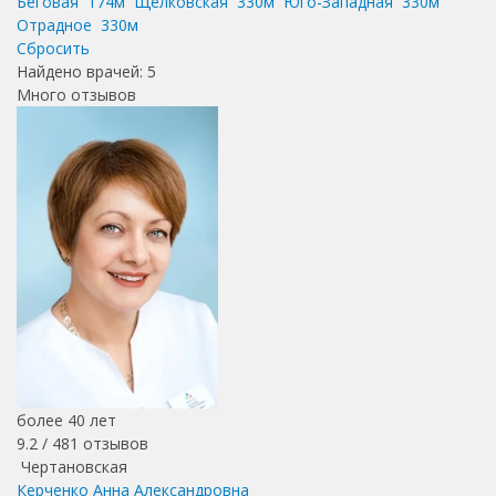
Беговая
174м
Щёлковская
330м
Юго-Западная
330м
Отрадное
330м
Сбросить
Найдено врачей:
5
Много отзывов
более 40 лет
9.2 /
481
отзывов
Чертановская
Керченко Анна Александровна