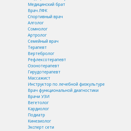
Медицинский брат
Врач ЛФК
Спортивный врач
Алголог
Сомнолог
Артролог
Семейный врач
Терапевт
Вертебролог
Рефлексотерапевт
Озонотерапевт
Гирудотерапевт
Массажист
Инструктор по лечебной физкультуре
Врач функциональной диагностики
Врачи УЗИ
Вегетолог
Кардиолог
Подиатр
Кинезиолог
Эксперт сети