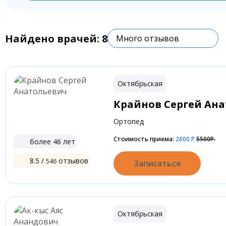
Найдено врачей:
8
Много отзывов
Октябрьская
Крайнов Сергей Ан
Ортопед
Стоимость приема:
2600
Р.
5500Р.
более 46 лет
8.5 /
отзывов
546
Записаться
Октябрьская