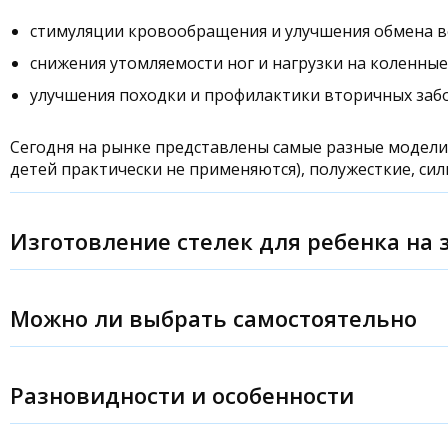
стимуляции кровообращения и улучшения обмена ве
снижения утомляемости ног и нагрузки на коленные
улучшения походки и профилактики вторичных заб
Сегодня на рынке представлены самые разные модели: 
детей практически не применяются), полужесткие, си
Изготовление стелек для ребенка на 
В ортопедические стельки встраиваются супинаторы, 
Изготовление ортопедических стелек включает в себя 
Можно ли выбрать самостоятельно
гипсового слепка и даже компьютерное моделирован
Все это нужно для того, чтобы составить максимальн
Конечно, консультация профессионала крайне рекоме
особенностях ребенка. Именно поэтому наши врачи ре
ортеза обратите внимание на следующие моменты:
Это лучше делать после консультации
подиатра
(или 
Разновидности и особенности
важно, так как стельки — это фактически медицинский
Вкладка должна очень точно совпадать с формой и
(продольное, поперечное, смешанное), анатомии стопы
Ортопедические вкладыши для детской обуви часто д