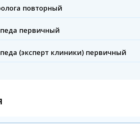
ролога повторный
топеда первичный
опеда (эксперт клиники) первичный
я