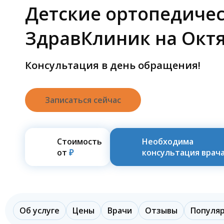
Детские ортопедичес
ЗдравКлиник на Окт
Консультация в день обращения!
Записаться сейчас
Стоимость
Необходима
от
₽
консультация врач
Об услуге
Цены
Врачи
Отзывы
Популя