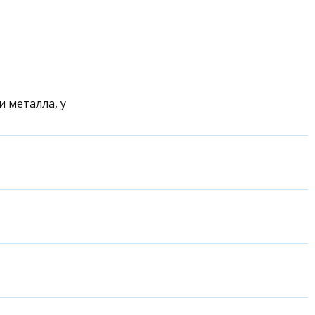
и металла, у
 и т.д.
но и снятие
ндивидуальных
мотного специалиста нет, при выборе подошвенного
заказ.
й стоп. Это
топия
 форму стопы ребенка и обеспечивает комфорт.
,
варусная