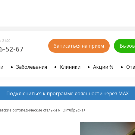
о 21:00
Записаться на прием
Вызов
6-52-67
чи
Заболевания
Клиники
Акции %
От
Подключиться к программе лояльности через MAX
етские ортопедические стельки м. Октябрьская