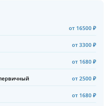
свод).
альны и эффективны как для профилактики, так и для
ьной шерстью. Они корректируют дефекты и
онять, насколько это комфортно и удобно.
от
16500
₽
от
3300
₽
от
1680
₽
 первичный
от
2500
₽
от
1680
₽