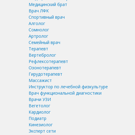
Медицинский брат
Врач ЛФК
Спортивный врач
Алголог
Сомнолог
Артролог
Семейный врач
Терапевт
Вертебролог
Рефлексотерапевт
Озонотерапевт
Гирудотерапевт
Массажист
Инструктор по лечебной физкультуре
Врач функциональной диагностики
Врачи УЗИ
Вегетолог
Кардиолог
Подиатр
Кинезиолог
Эксперт сети