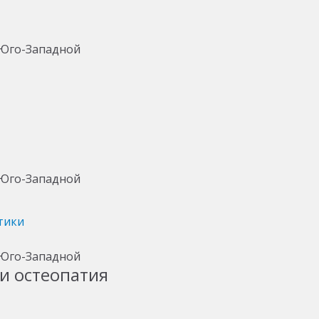
тики
и остеопатия