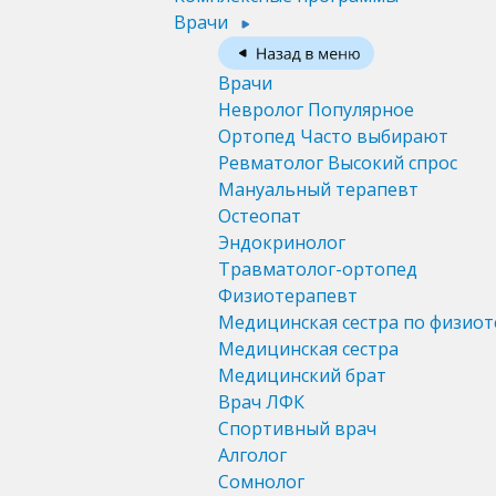
Врачи
Врачи
Невролог
Популярное
Ортопед
Часто выбирают
Ревматолог
Высокий спрос
Мануальный терапевт
Остеопат
Эндокринолог
Травматолог-ортопед
Физиотерапевт
Медицинская сестра по физио
Медицинская сестра
Медицинский брат
Врач ЛФК
Спортивный врач
Алголог
Сомнолог