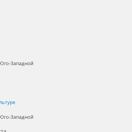
льтуре
ста