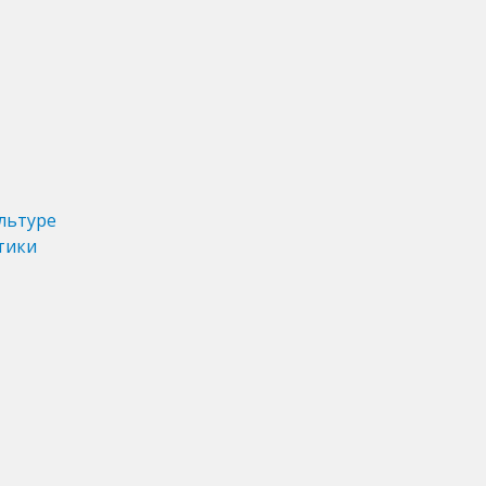
льтуре
тики