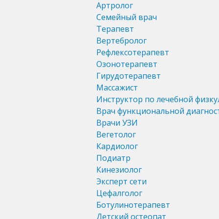
Артролог
Семейный врач
Терапевт
Вертебролог
Рефлексотерапевт
Озонотерапевт
Гирудотерапевт
Массажист
Инструктор по лечебной физку
Врач функциональной диагнос
Врачи УЗИ
Вегетолог
Кардиолог
Подиатр
Кинезиолог
Эксперт сети
Цефалголог
Ботулинотерапевт
Детский остеопат