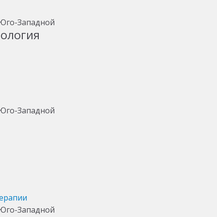
тология
терапии