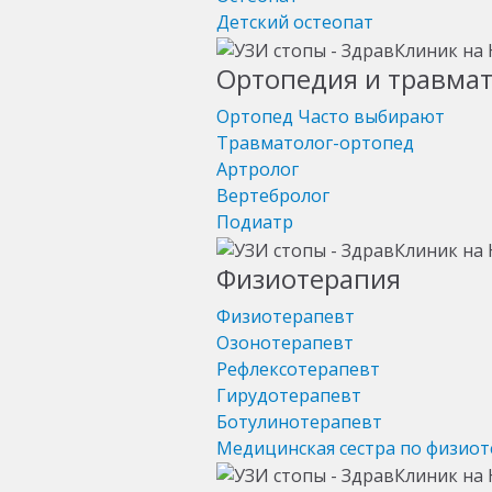
Детский остеопат
Ортопедия и травма
Ортопед
Часто выбирают
Травматолог-ортопед
Артролог
Вертебролог
Подиатр
Физиотерапия
Физиотерапевт
Озонотерапевт
Рефлексотерапевт
Гирудотерапевт
Ботулинотерапевт
Медицинская сестра по физио