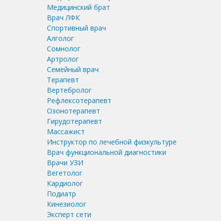
Медицинский брат
Врач ЛФК
Спортивный врач
Алголог
Сомнолог
Артролог
Семейный врач
Терапевт
Вертебролог
Рефлексотерапевт
Озонотерапевт
Гирудотерапевт
Массажист
Инструктор по лечебной физкультуре
Врач функциональной диагностики
Врачи УЗИ
Вегетолог
Кардиолог
Подиатр
Кинезиолог
Эксперт сети