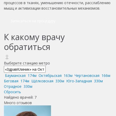
процессов в тканях, уменьшению отечности, расслаблению
мышц и активизации восстановительных механизмов.
Записаться на процедуру
К какому врачу
обратиться
Выберите станцию метро
Бауманская
174м
Октябрьская
163м
Чертановская
166м
Беговая
174м
Щёлковская
330м
Юго-Западная
330м
Отрадное
330м
Сбросить
Найдено врачей:
7
Много отзывов