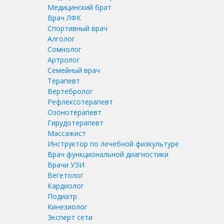
Медицинский брат
Врач ЛФК
Спортивный врач
Алголог
Сомнолог
Артролог
Семейный врач
Терапевт
Вертебролог
Рефлексотерапевт
Озонотерапевт
Гирудотерапевт
Массажист
Инструктор по лечебной физкультуре
Врач функциональной диагностики
Врачи УЗИ
Вегетолог
Кардиолог
Подиатр
Кинезиолог
Эксперт сети