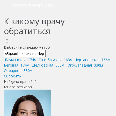
Записаться на процедуру
К какому врачу
обратиться
Выберите станцию метро
Бауманская
174м
Октябрьская
163м
Чертановская
166м
Беговая
174м
Щёлковская
330м
Юго-Западная
330м
Отрадное
330м
Сбросить
Найдено врачей:
2
Много отзывов