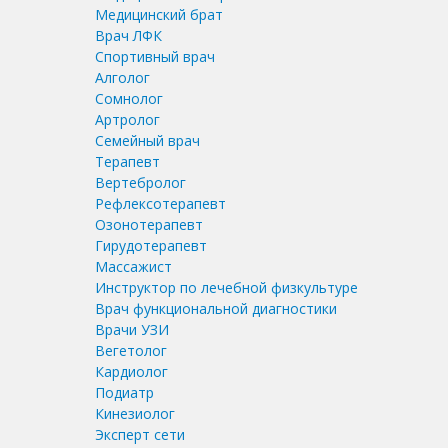
Медицинский брат
Врач ЛФК
Спортивный врач
Алголог
Сомнолог
Артролог
Семейный врач
Терапевт
Вертебролог
Рефлексотерапевт
Озонотерапевт
Гирудотерапевт
Массажист
Инструктор по лечебной физкультуре
Врач функциональной диагностики
Врачи УЗИ
Вегетолог
Кардиолог
Подиатр
Кинезиолог
Эксперт сети