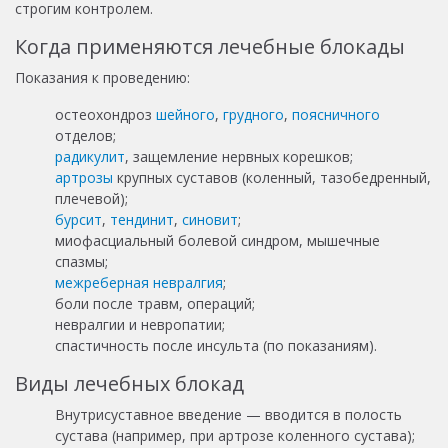
строгим контролем.
Когда применяются лечебные блокады
Показания к проведению:
остеохондроз
шейного
,
грудного
,
поясничного
отделов;
радикулит
, защемление нервных корешков;
артрозы
крупных суставов (коленный, тазобедренный,
плечевой);
бурсит
,
тендинит
,
синовит
;
миофасциальный болевой синдром, мышечные
спазмы;
межреберная невралгия
;
боли после травм, операций;
невралгии и невропатии;
спастичность после инсульта (по показаниям).
Виды лечебных блокад
Внутрисуставное введение — вводится в полость
сустава (например, при артрозе коленного сустава);