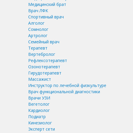
Медицинский брат
Врач ЛФК
Спортивный врач
Алголог
Сомнолог
Артролог
Семейный врач
Терапевт
Вертебролог
Рефлексотерапевт
Озонотерапевт
Гирудотерапевт
Массажист
Инструктор по лечебной физкультуре
Врач функциональной диагностики
Врачи УЗИ
Вегетолог
Кардиолог
Подиатр
Кинезиолог
Эксперт сети