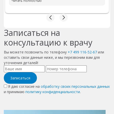
Читать полностью
диагностику и дала свой комментарий.
Ответила на все вопросы понятным языком.
Доктор осмотрела меня полностью и
методом польпации. Доназначила
диагностику, чтобы разобраться в моей
ситуации. Очень понравилось отношение
Записаться на
доктора. Профессионал своего дела. Ни
чего лишнего не было назначено.
консультацию к врачу
Предложили сдать анализы в поликлинике,
что бы немного сэкономить, что приятно
Вы можете позвонить по телефону
+7 499 116-52-67
или
удивило. Назначено первичное лечение. Все
оставить свои данные ниже, и мы перезвоним вам для
рекомендации доктора выполню . Буду
уточнения деталей!
рекомендовать знакомым.
Записаться
Я даю согласие на
обработку своих персональных данных
и принимаю
политику конфиденциальности
.