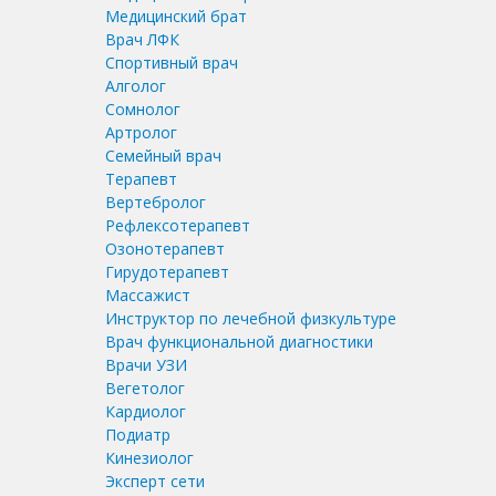
Медицинский брат
Врач ЛФК
Спортивный врач
Алголог
Сомнолог
Артролог
Семейный врач
Терапевт
Вертебролог
Рефлексотерапевт
Озонотерапевт
Гирудотерапевт
Массажист
Инструктор по лечебной физкультуре
Врач функциональной диагностики
Врачи УЗИ
Вегетолог
Кардиолог
Подиатр
Кинезиолог
Эксперт сети