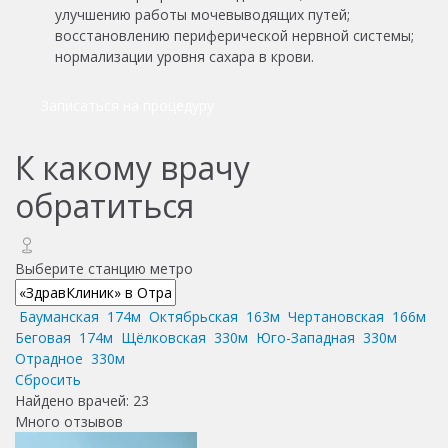
улучшению работы мочевыводящих путей;
восстановлению периферической нервной системы;
нормализации уровня сахара в крови.
Записаться на процедуру
К какому врачу
обратиться
Выберите станцию метро
Бауманская
174м
Октябрьская
163м
Чертановская
166м
Беговая
174м
Щёлковская
330м
Юго-Западная
330м
Отрадное
330м
Сбросить
Найдено врачей:
23
Много отзывов