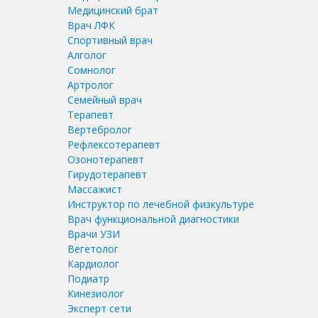
Медицинский брат
Врач ЛФК
Спортивный врач
Алголог
Сомнолог
Артролог
Семейный врач
Терапевт
Вертебролог
Рефлексотерапевт
Озонотерапевт
Гирудотерапевт
Массажист
Инструктор по лечебной физкультуре
Врач функциональной диагностики
Врачи УЗИ
Вегетолог
Кардиолог
Подиатр
Кинезиолог
Эксперт сети