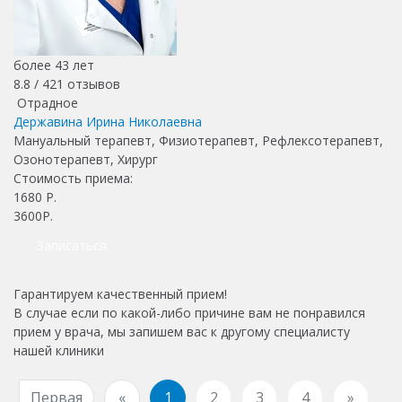
более 43 лет
8.8 /
421
отзывов
Отрадное
Державина Ирина Николаевна
Мануальный терапевт, Физиотерапевт, Рефлексотерапевт,
Озонотерапевт, Хирург
Стоимость приема:
1680
Р.
3600Р.
Записаться
Гарантируем качественный прием!
В случае если по какой-либо причине вам не понравился
прием у врача, мы запишем вас к другому специалисту
нашей клиники
Первая
«
1
2
3
4
»