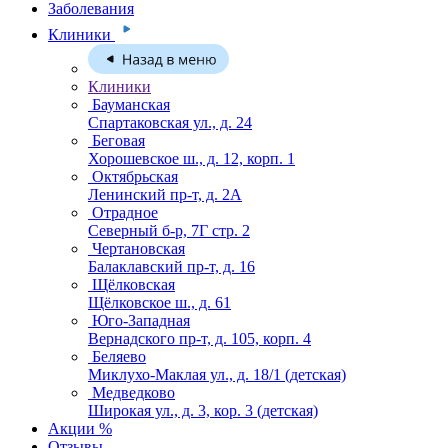
Заболевания
Клиники
Клиники
Бауманская
Спартаковская ул., д. 24
Беговая
Хорошевское ш., д. 12, корп. 1
Октябрьская
Ленинский пр-т, д. 2А
Отрадное
Северный б-р, 7Г стр. 2
Чертановская
Балаклавский пр-т, д. 16
Щёлковская
Щёлковское ш., д. 61
Юго-Западная
Вернадского пр-т, д. 105, корп. 4
Беляево
Миклухо-Маклая ул., д. 18/1
(детская)
Медведково
Широкая ул., д. 3, кор. 3
(детская)
Акции %
Отзывы