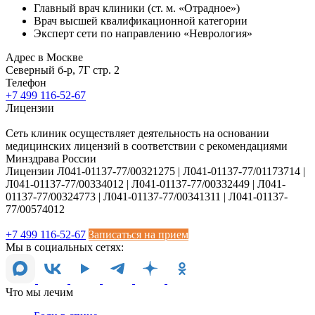
Главный врач клиники (ст. м. «Отрадное»)
Врач высшей квалификационной категории
Эксперт сети по направлению «Неврология»
Адрес в Москве
Северный б-р, 7Г стр. 2
Телефон
+7 499 116-52-67
Лицензии
Сеть клиник осуществляет деятельность на основании
медицинских лицензий в соответствии с рекомендациями
Минздрава России
Лицензии Л041-01137-77/00321275 | Л041-01137-77/01173714 |
Л041-01137-77/00334012 | Л041-01137-77/00332449 | Л041-
01137-77/00324773 | Л041-01137-77/00341311 | Л041-01137-
77/00574012
+7 499 116-52-67
Записаться на прием
Мы в социальных сетях:
Что мы лечим