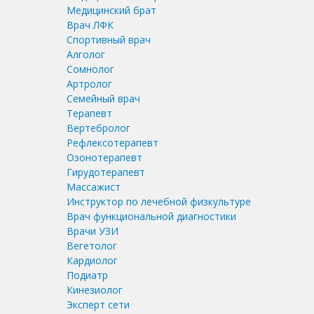
Медицинский брат
Врач ЛФК
Спортивный врач
Алголог
Сомнолог
Артролог
Семейный врач
Терапевт
Вертебролог
Рефлексотерапевт
Озонотерапевт
Гирудотерапевт
Массажист
Инструктор по лечебной физкультуре
Врач функциональной диагностики
Врачи УЗИ
Вегетолог
Кардиолог
Подиатр
Кинезиолог
Эксперт сети