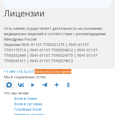
Лицензии
Сеть клиник осуществляет деятельность на основании
медицинских лицензий в соответствии с рекомендациями
Минздрава России
Лицензии Л041-01137-77/00321275 | Л041-01137-
77/01173714 | Л041-01137-77/00334012 | Л041-01137-
77/00332449 | Л041-01137-77/00324773 | Л041-01137-
77/00341311 | Л041-01137-77/00574012
+7 499 116-52-67
Записаться на прием
Мы в социальных сетях:
Что мы лечим
Боли в спине
Боли в суставах
Головные боли
Нервную систему