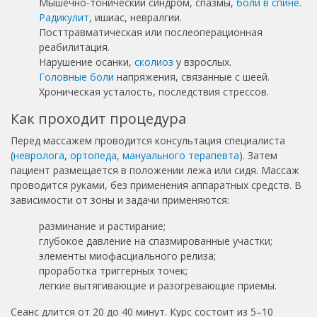
Мышечно-тонический синдром, спазмы,
боли в спине
.
Радикулит
, ишиас, невралгии.
Посттравматическая или послеоперационная
реабилитация.
Нарушение осанки,
сколиоз
у взрослых.
Головные боли
напряжения, связанные с шеей.
Хроническая усталость, последствия стрессов.
Как проходит процедура
Перед массажем проводится консультация специалиста
(
невролога
,
ортопеда
,
мануального терапевта
). Затем
пациент размещается в положении лежа или сидя. Массаж
проводится руками, без применения аппаратных средств. В
зависимости от зоны и задачи применяются:
разминание и растирание;
глубокое давление на спазмированные участки;
элементы миофасциального релиза;
проработка триггерных точек;
легкие вытягивающие и разогревающие приемы.
Сеанс длится от 20 до 40 минут. Курс состоит из 5–10