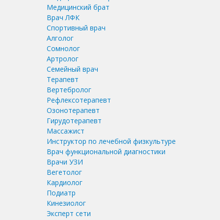
Медицинский брат
Врач ЛФК
Спортивный врач
Алголог
Сомнолог
Артролог
Семейный врач
Терапевт
Вертебролог
Рефлексотерапевт
Озонотерапевт
Гирудотерапевт
Массажист
Инструктор по лечебной физкультуре
Врач функциональной диагностики
Врачи УЗИ
Вегетолог
Кардиолог
Подиатр
Кинезиолог
Эксперт сети