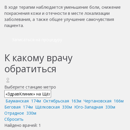
В ходе терапии наблюдается уменьшение боли, снижение
покраснения кожи и отечности в месте локализации
заболевания, а также общее улучшение самочувствия
пациента.
Записаться на процедуру
К какому врачу
обратиться
Выберите станцию метро
Бауманская
174м
Октябрьская
163м
Чертановская
166м
Беговая
174м
Щёлковская
330м
Юго-Западная
330м
Отрадное
330м
Сбросить
Найдено врачей:
1