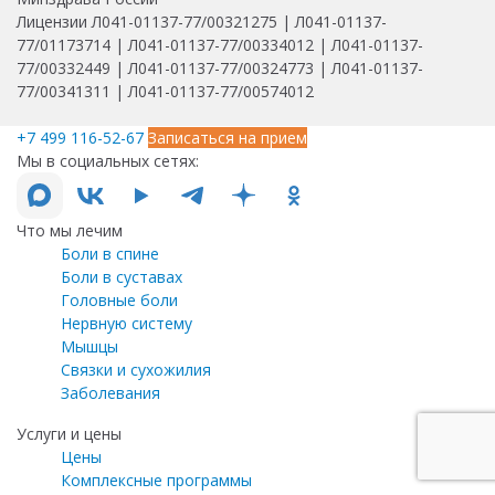
Лицензии Л041-01137-77/00321275 | Л041-01137-
77/01173714 | Л041-01137-77/00334012 | Л041-01137-
77/00332449 | Л041-01137-77/00324773 | Л041-01137-
77/00341311 | Л041-01137-77/00574012
+7 499 116-52-67
Записаться на прием
Мы в социальных сетях:
Что мы лечим
Боли в спине
Боли в суставах
Головные боли
Нервную систему
Мышцы
Связки и сухожилия
Заболевания
Услуги и цены
Цены
Комплексные программы