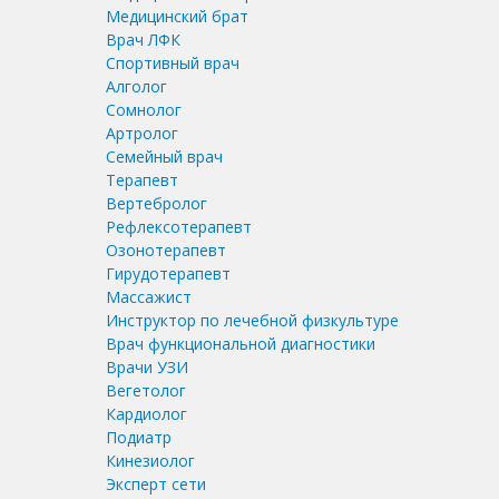
Медицинский брат
Врач ЛФК
Спортивный врач
Алголог
Сомнолог
Артролог
Семейный врач
Терапевт
Вертебролог
Рефлексотерапевт
Озонотерапевт
Гирудотерапевт
Массажист
Инструктор по лечебной физкультуре
Врач функциональной диагностики
Врачи УЗИ
Вегетолог
Кардиолог
Подиатр
Кинезиолог
Эксперт сети