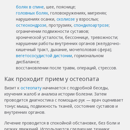
болях в спине
, шее, пояснице;
головных болях
, головокружениях, мигренях;
нарушениях осанки,
сколиозе
у взрослых;
остеохондрозе
, протрузиях,
спондилоартрозе
;
ограничении подвижности суставов;
хронической усталости, бессоннице, тревожности;
нарушении работы внутренних органов (желудочно-
кишечный тракт, дыхание, мочеполовая сфера);
вегетососудистой дистонии
, гормональном
дисбалансе;
восстановлении после травм, операций, стрессов.
Как проходит прием у остеопата
Визит к
остеопату
начинается с подробной беседы,
изучения жалоб и анализа истории болезни. Затем
проводится диагностика с помощью рук — врач оценивает
тонус мышц, подвижность тканей, состояние суставов и
внутренних органов.
Лечение проводится в спокойной обстановке, без боли и
резких движений. Используются следующие техники: