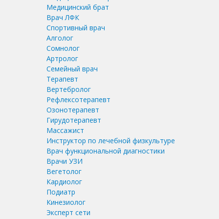
Медицинский брат
Врач ЛФК
Спортивный врач
Алголог
Сомнолог
Артролог
Семейный врач
Терапевт
Вертебролог
Рефлексотерапевт
Озонотерапевт
Гирудотерапевт
Массажист
Инструктор по лечебной физкультуре
Врач функциональной диагностики
Врачи УЗИ
Вегетолог
Кардиолог
Подиатр
Кинезиолог
Эксперт сети